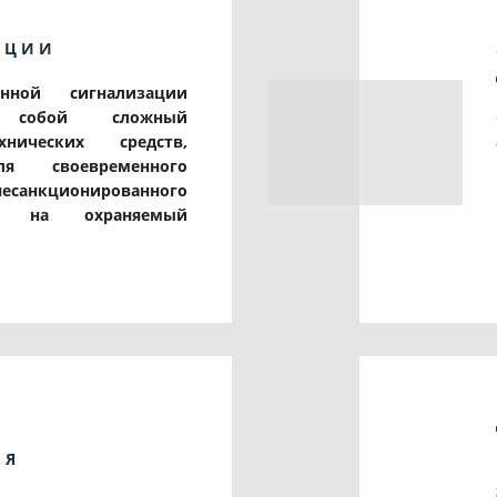
АЦИИ
нной сигнализации
ет собой сложный
нических средств,
я своевременного
есанкционированного
ия на охраняемый
ИЯ