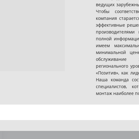
ведущих зарубежны
Чтобы соответст
компания стараетс
эффективные решен
производителями
полной информаци
имеем максималь
минимальной цен
обслуживание 
регионального уро
«Позитив», как ли
Наша команда сос
специалистов, к
монтаж наиболее п